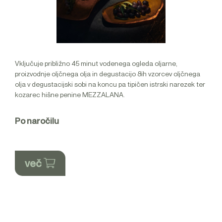
Vključuje približno 45 minut vodenega ogleda oljarne,
proizvodnje oljčnega olja in degustacijo 8ih vzorcev oljčnega
olja v degustacijski sobi na koncu pa tipičen istrski narezek ter
kozarec hišne penine MEZZALANA.
Po naročilu
več