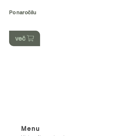
Po naročilu
več
Menu