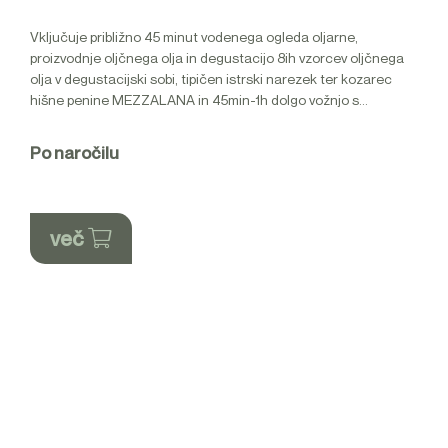
Vključuje približno 45 minut vodenega ogleda oljarne,
proizvodnje oljčnega olja in degustacijo 8ih vzorcev oljčnega
olja v degustacijski sobi, tipičen istrski narezek ter kozarec
hišne penine MEZZALANA in 45min-1h dolgo vožnjo s...
Po naročilu
več