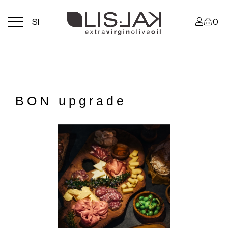
Menu
SI
0
toggle
BON upgrade