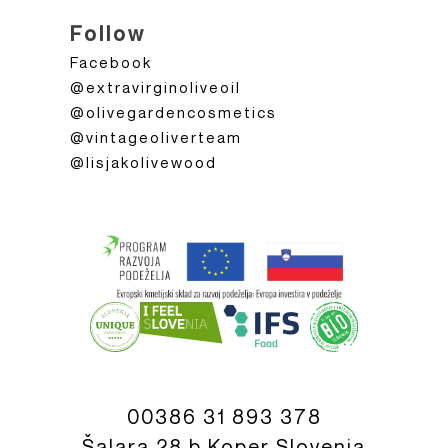
Follow
Facebook
@extravirginoliveoil
@olivegardencosmetics
@vintageoliverteam
@lisjakolivewood
00386 31 893 378
Šalara 28 b Koper Slovenia