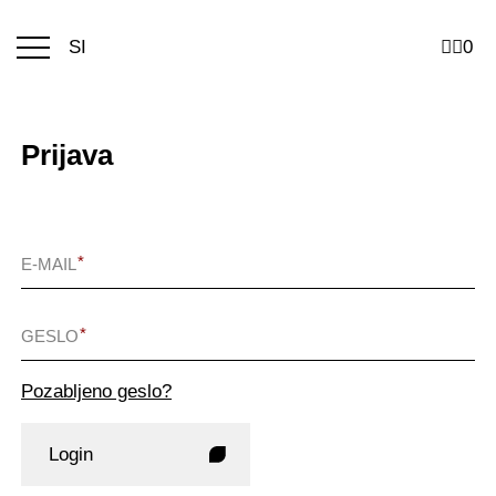
Menu
SI
0
toggle
Prijava
E-MAIL
GESLO
Pozabljeno geslo?
Login