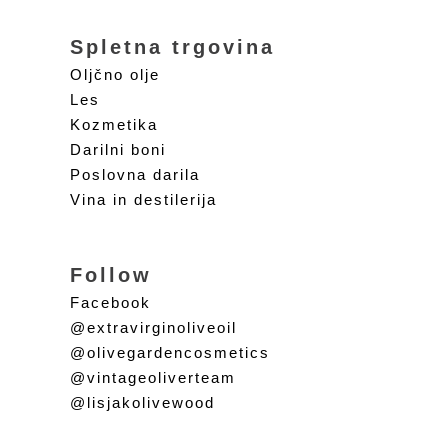
Spletna trgovina
Oljčno olje
Les
Kozmetika
Darilni boni
Poslovna darila
Vina in destilerija
Follow
Facebook
@extravirginoliveoil
@olivegardencosmetics
@vintageoliverteam
@lisjakolivewood