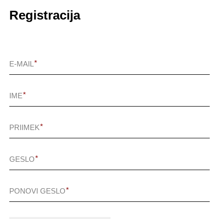
Registracija
E-MAIL
IME
PRIIMEK
GESLO
PONOVI GESLO