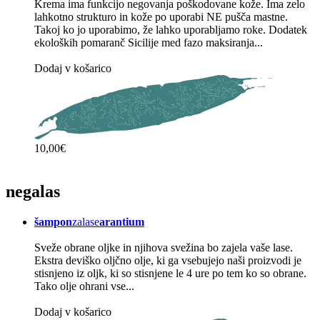
Krema ima funkcijo negovanja poškodovane kože. Ima zelo
lahkotno strukturo in kože po uporabi NE pušča mastne.
Takoj ko jo uporabimo, že lahko uporabljamo roke. Dodatek
ekoloških pomaranč Sicilije med fazo maksiranja...
Dodaj v košarico
10,00€
nega
las
šampon
zalase
arantium
Sveže obrane oljke in njihova svežina bo zajela vaše lase.
Ekstra deviško oljčno olje, ki ga vsebujejo naši proizvodi je
stisnjeno iz oljk, ki so stisnjene le 4 ure po tem ko so obrane.
Tako olje ohrani vse...
Dodaj v košarico