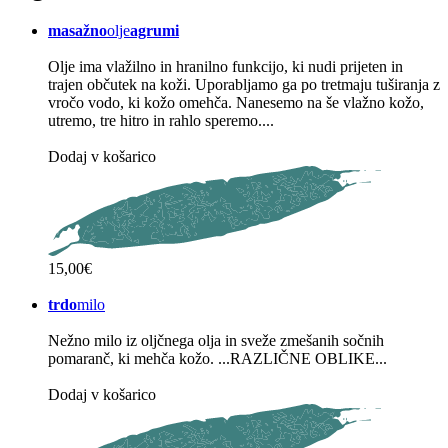
masažno
olje
agrumi
Olje ima vlažilno in hranilno funkcijo, ki nudi prijeten in
trajen občutek na koži. Uporabljamo ga po tretmaju tuširanja z
vročo vodo, ki kožo omehča. Nanesemo na še vlažno kožo,
utremo, tre hitro in rahlo speremo....
Dodaj v košarico
15,00€
trdo
milo
Nežno milo iz oljčnega olja in sveže zmešanih sočnih
pomaranč, ki mehča kožo. ...RAZLIČNE OBLIKE...
Dodaj v košarico