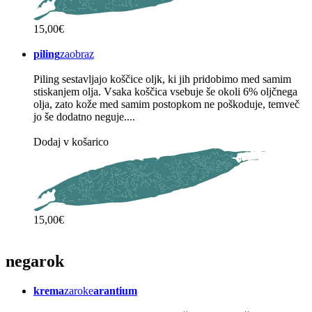
15,00€
piling
zaobraz
Piling sestavljajo koščice oljk, ki jih pridobimo med samim
stiskanjem olja. Vsaka koščica vsebuje še okoli 6% oljčnega
olja, zato kože med samim postopkom ne poškoduje, temveč
jo še dodatno neguje....
Dodaj v košarico
15,00€
nega
rok
krema
zaroke
arantium