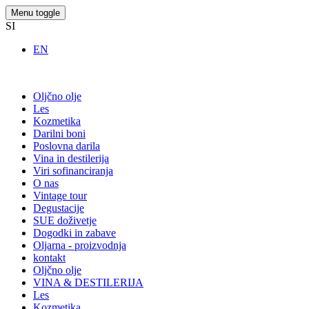
Menu toggle
SI
EN
Oljčno olje
Les
Kozmetika
Darilni boni
Poslovna darila
Vina in destilerija
Viri sofinanciranja
O nas
Vintage tour
Degustacije
SUE doživetje
Dogodki in zabave
Oljarna - proizvodnja
kontakt
Oljčno olje
VINA & DESTILERIJA
Les
Kozmetika