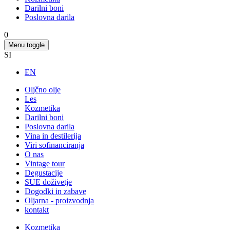
Darilni boni
Poslovna darila
0
Menu toggle
SI
EN
Oljčno olje
Les
Kozmetika
Darilni boni
Poslovna darila
Vina in destilerija
Viri sofinanciranja
O nas
Vintage tour
Degustacije
SUE doživetje
Dogodki in zabave
Oljarna - proizvodnja
kontakt
Kozmetika