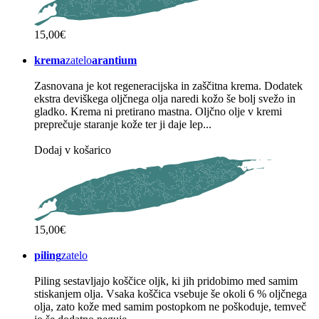
15,00€
krema
zatelo
arantium
Zasnovana je kot regeneracijska in zaščitna krema. Dodatek
ekstra deviškega oljčnega olja naredi kožo še bolj svežo in
gladko. Krema ni pretirano mastna. Oljčno olje v kremi
preprečuje staranje kože ter ji daje lep...
Dodaj v košarico
15,00€
piling
zatelo
Piling sestavljajo koščice oljk, ki jih pridobimo med samim
stiskanjem olja. Vsaka koščica vsebuje še okoli 6 % oljčnega
olja, zato kože med samim postopkom ne poškoduje, temveč