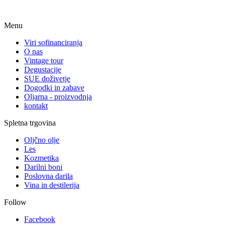
Menu
Viri sofinanciranja
O nas
Vintage tour
Degustacije
SUE doživetje
Dogodki in zabave
Oljarna - proizvodnja
kontakt
Spletna trgovina
Oljčno olje
Les
Kozmetika
Darilni boni
Poslovna darila
Vina in destilerija
Follow
Facebook