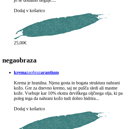
jo še dodatno neguje....
Dodaj v košarico
25,00€
nega
obraza
krema
zaobraz
arantium
Krema je hranilna. Njena gosta in bogata struktura nahrani
kožo. Gre za dnevno kremo, saj ne pušča sledi ali mastne
kože. Vsebuje kar 10% ekstra deviškega oljčnega olja, ki pa
poleg tega da nahrani kožo tudi dobro hidrira...
Dodaj v košarico