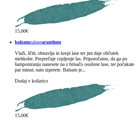
15,00€
balzam
zalase
arantium
Vlaži, ščiti, obnavlja in krepi lase ter jim daje občutek
mehkobe. Preprečuje cepljenje las. Priporočamo, da ga po
šamponiranju nanesete na z brisačo osušene lase, ter počakate
par minut, nato izperete. Balsam je...
Dodaj v košarico
15,00€