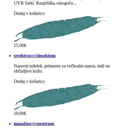
UVB žarki. Razpršilka omogoča...
Dodaj v košarico
15,00€
sredstvo
proti
insektom
Naravni izdelek, primeren za večkratni nanos, tudi na
občutljivo kožo.
Dodaj v košarico
10,00€
masažno
olje
neutrum