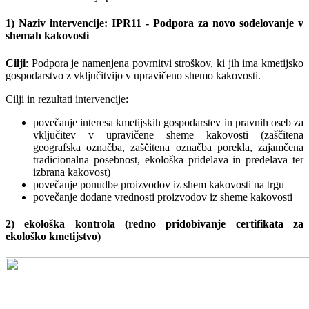
1) Naziv intervencije: IPR11 - Podpora za novo sodelovanje v
shemah kakovosti
Cilji
: Podpora je namenjena povrnitvi stroškov, ki jih ima kmetijsko
gospodarstvo z vključitvijo v upravičeno shemo kakovosti.
Cilji in rezultati intervencije:
povečanje interesa kmetijskih gospodarstev in pravnih oseb za
vključitev v upravičene sheme kakovosti (zaščitena
geografska označba, zaščitena označba porekla, zajamčena
tradicionalna posebnost, ekološka pridelava in predelava ter
izbrana kakovost)
povečanje ponudbe proizvodov iz shem kakovosti na trgu
povečanje dodane vrednosti proizvodov iz sheme kakovosti
2) ekološka kontrola (redno pridobivanje certifikata za
ekološko kmetijstvo)