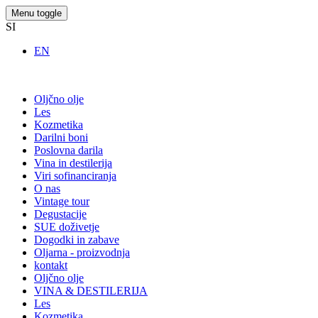
Menu toggle
SI
EN
Oljčno olje
Les
Kozmetika
Darilni boni
Poslovna darila
Vina in destilerija
Viri sofinanciranja
O nas
Vintage tour
Degustacije
SUE doživetje
Dogodki in zabave
Oljarna - proizvodnja
kontakt
Oljčno olje
VINA & DESTILERIJA
Les
Kozmetika