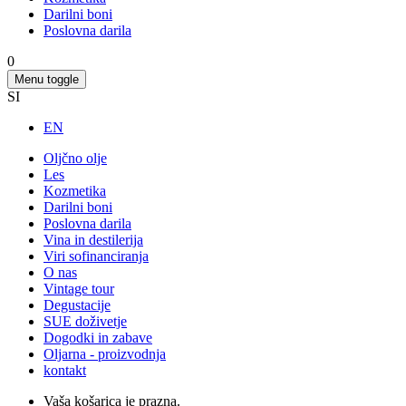
Darilni boni
Poslovna darila
0
Menu toggle
SI
EN
Oljčno olje
Les
Kozmetika
Darilni boni
Poslovna darila
Vina in destilerija
Viri sofinanciranja
O nas
Vintage tour
Degustacije
SUE doživetje
Dogodki in zabave
Oljarna - proizvodnja
kontakt
Vaša košarica je prazna.