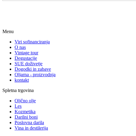
Menu
Viri sofinanciranja
O nas
Vintage tour
Degustacije
SUE doživetje
Dogodki in zabave
Oljarna - proizvodnja
kontakt
Spletna trgovina
Oljčno olje
Les
Kozmetika
Darilni boni
Poslovna darila
Vina in destilerija