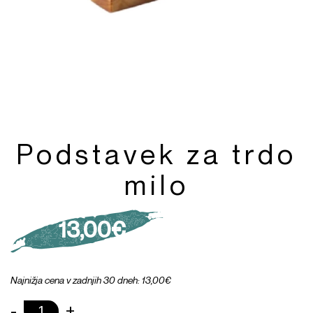
Podstavek za trdo
milo
13,00
€
Najnižja cena v zadnjih 30 dneh: 13,00€
-
+