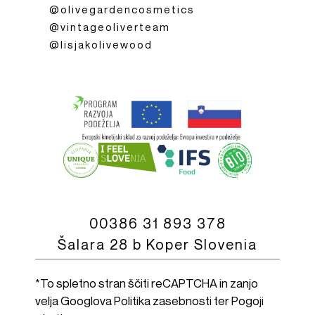
@olivegardencosmetics
@vintageoliverteam
@lisjakolivewood
00386 31 893 378
Šalara 28 b Koper Slovenia
*To spletno stran ščiti reCAPTCHA in zanjo
velja Googlova
Politika zasebnosti
ter
Pogoji