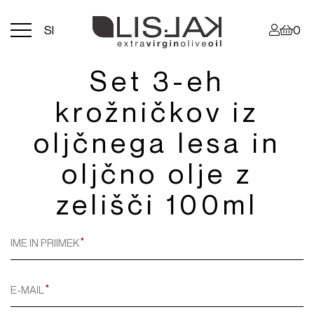
Menu
SI
0
toggle
Set 3-eh
krožničkov iz
oljčnega lesa in
oljčno olje z
zelišči 100ml
IME IN PRIIMEK
E-MAIL