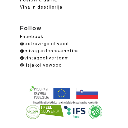
Vina in destilerija
Follow
Facebook
@extravirginoliveoil
@olivegardencosmetics
@vintageoliverteam
@lisjakolivewood